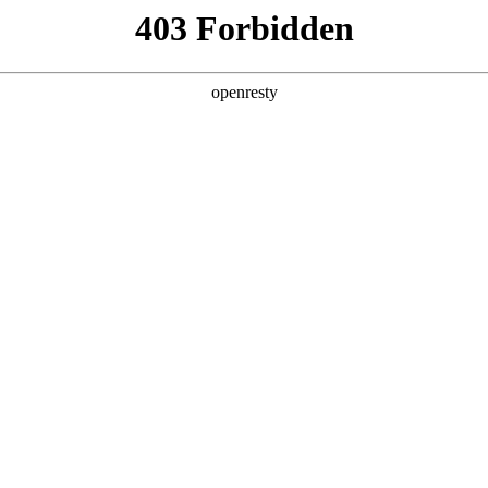
数字钱包
首页
关于我们
产品服务
App下载
深度解析多重加密防护体
钱包官方